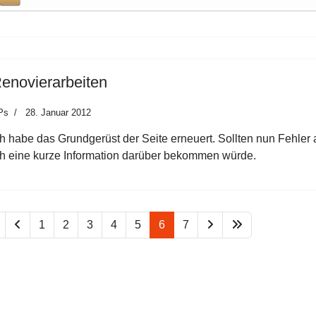
enovierarbeiten
Ps
28. Januar 2012
ch habe das Grundgerüst der Seite erneuert. Sollten nun Fehler 
ch eine kurze Information darüber bekommen würde.
1
2
3
4
5
6
7