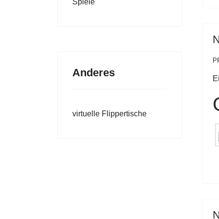
Spiele
N
P
Anderes
E
virtuelle Flippertische
N