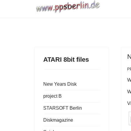
N
ATARI 8bit files
P
W
New Years Disk
W
project B
V
STARSOFT Berlin
Diskmagazine