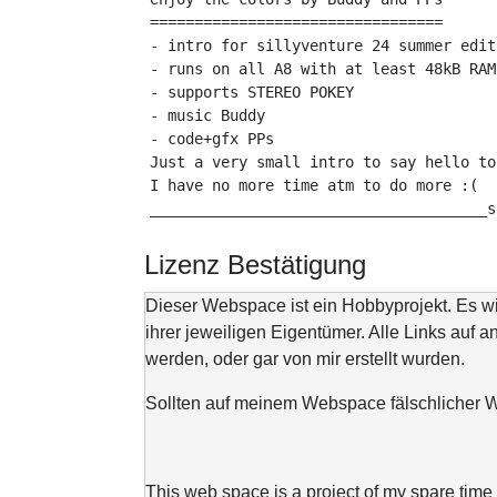
=================================

- intro for sillyventure 24 summer editi
- runs on all A8 with at least 48kB RAM

- supports STEREO POKEY

- music Buddy

- code+gfx PPs

Just a very small intro to say hello to
I have no more time atm to do more :(

______________________________________s
Lizenz Bestätigung
Dieser Webspace ist ein Hobbyprojekt. Es 
ihrer jeweiligen Eigentümer. Alle Links auf a
werden, oder gar von mir erstellt wurden.
Sollten auf meinem Webspace fälschlicher We
This web space is a project of my spare time 