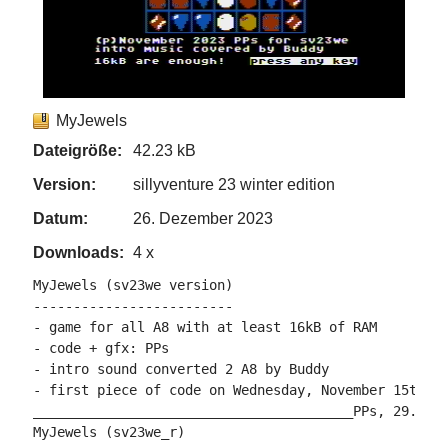
MyJewels
Dateigröße:
42.23 kB
Version:
sillyventure 23 winter edition
Datum:
26. Dezember 2023
Downloads:
4 x
MyJewels (sv23we version)

-------------------------

- game for all A8 with at least 16kB of RAM

- code + gfx: PPs

- intro sound converted 2 A8 by Buddy

- first piece of code on Wednesday, November 15th, 2
________________________________________PPs, 29.11.2
MyJewels (sv23we_r)
