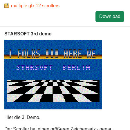
multiple gfx 12 scrollers
Download
STARSOFT 3rd demo
Hier die 3. Demo.
Der Scroller hat einen größeren Zeichensatz - genau