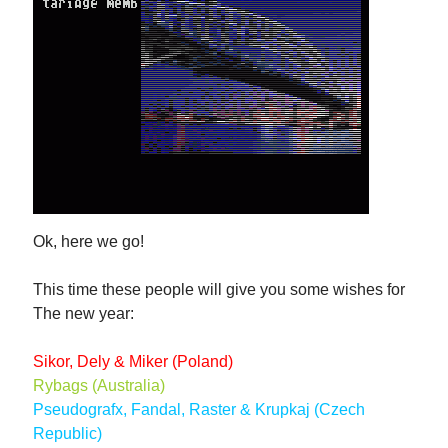
Ok, here we go!
This time these people will give you some wishes for
The
new
year:
Sikor, Dely & Miker (Poland)
Rybags (Australia)
Pseudografx, Fandal, Raster & Krupkaj (Czech
Republic)