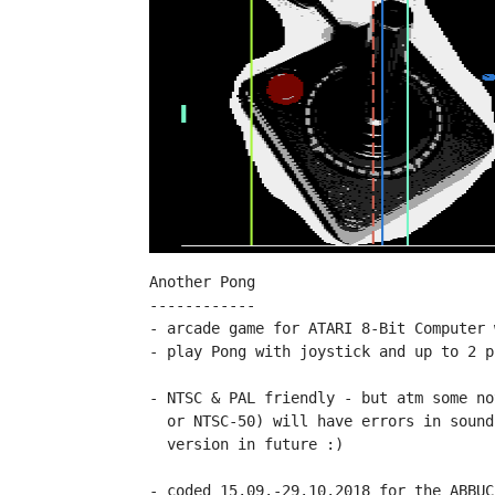
Another Pong

------------

- arcade game for ATARI 8-Bit Computer 
- play Pong with joystick and up to 2 p
- NTSC & PAL friendly - but atm some no
  or NTSC-50) will have errors in sound
  version in future :)

- coded 15.09.-29.10.2018 for the ABBUC 