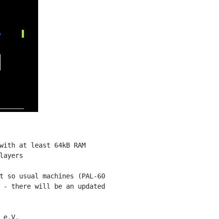
with at least 64kB RAM

layers

t so usual machines (PAL-60

 - there will be an updated

e.V.
