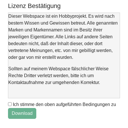
Lizenz Bestätigung
Dieser Webspace ist ein Hobbyprojekt. Es wird nach
bestem Wissen und Gewissen betreut. Alle genannten
Marken und Markennamen sind im Besitz ihrer
jeweiligen Eigentümer. Alle Links auf andere Seiten
bedeuten nicht, daß der Inhalt dieser, oder dort
vertretene Meinungen, etc. von mir gebilligt werden,
oder gar von mir erstellt wurden.
Sollten auf meinem Webspace fälschlicher Weise
Rechte Dritter verletzt werden, bitte ich um
Kontaktaufnahme zur umgehenden Korrektur.
Ich stimme den oben aufgeführten Bedingungen zu
This web space is a project of my spare time and not
intended to make money with it. It is not wanted to harm
anyone. If you find errors or anything else, please
contact me via "Kontaktformular" @Impressum.