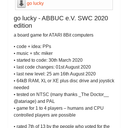
go lucky
go lucky - ABBUC e.V. SWC 2020
edition
a board game for ATARI 8Bit computers
• code + idea: PPs
• music + sfx: miker
• started to code: 30th March 2020
• last code changes: 01st August 2020
• last new level: 25 am 16th August 2020
• 64kB RAM, XL or XE plus disc drive and joystick
needed
• tested on NTSC (many thanks _The Doctor__
@atariage) and PAL
• game for 1 to 4 players – humans and CPU
controlled players are possible
• rated 7th of 13 by the people who voted for the