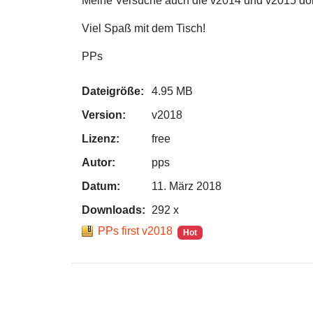
Meine Versuche auch die v2014 und v2015 dort 
Viel Spaß mit dem Tisch!
PPs
Dateigröße:
4.95 MB
Version:
v2018
Lizenz:
free
Autor:
pps
Datum:
11. März 2018
Downloads:
292 x
PPs first v2018
Hot