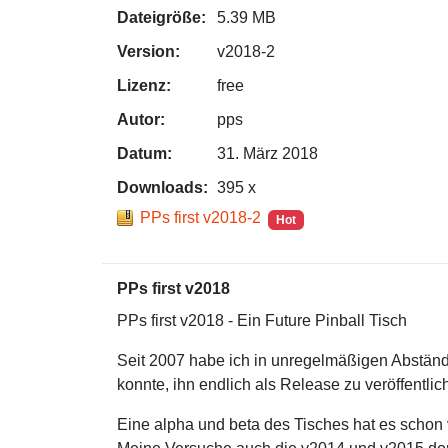
Dateigröße:
5.39 MB
Version:
v2018-2
Lizenz:
free
Autor:
pps
Datum:
31. März 2018
Downloads:
395 x
PPs first v2018-2
Hot
PPs first v2018
PPs first v2018 - Ein Future Pinball Tisch
Seit 2007 habe ich in unregelmäßigen Abstände
konnte, ihn endlich als Release zu veröffentlic
Eine alpha und beta des Tisches hat es schon v