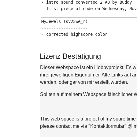
- intro sound converted 2 A8 by Buddy

- first piece of code on Wednesday, Nov
_______________________________________
MyJewels (sv23we_r)

-------------------

- corrected highscore color

Lizenz Bestätigung
Dieser Webspace ist ein Hobbyprojekt. Es 
ihrer jeweiligen Eigentümer. Alle Links auf a
werden, oder gar von mir erstellt wurden.
Sollten auf meinem Webspace fälschlicher We
This web space is a project of my spare time 
please contact me via "Kontaktformular" @I