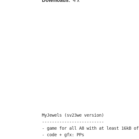
Downloads:
4 x
MyJewels (sv23we version)

-------------------------

- game for all A8 with at least 16kB of 
- code + gfx: PPs
