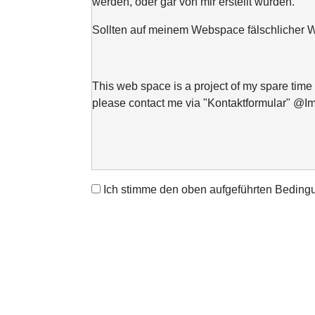
werden, oder gar von mir erstellt wurden.
Sollten auf meinem Webspace fälschlicher We
This web space is a project of my spare time 
please contact me via "Kontaktformular" @I
Ich stimme den oben aufgeführten Beding