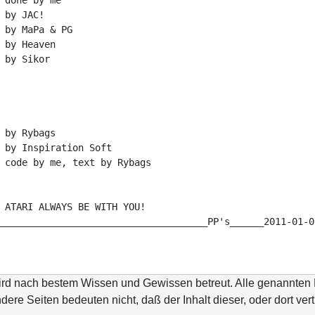
Kleeblatt and Schneemann		done by me
Jacfield and Badekapp Miel 3		by JAC!
Atallax					by MaPa & PG
Intro 2011				by Heaven
Happy New Year				by Sikor
Spectipede				by Rybags
Happy 2011				by Inspiration Soft
Spectipede notes			code by me, text by Rybags
 ATARI ALWAYS BE WITH YOU!
_____________________________________PP's______2011-01-0
wird nach bestem Wissen und Gewissen betreut. Alle genannte
ndere Seiten bedeuten nicht, daß der Inhalt dieser, oder dort ver