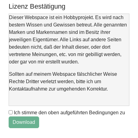
Lizenz Bestätigung
Dieser Webspace ist ein Hobbyprojekt. Es wird nach
bestem Wissen und Gewissen betreut. Alle genannten
Marken und Markennamen sind im Besitz ihrer
jeweiligen Eigentümer. Alle Links auf andere Seiten
bedeuten nicht, daß der Inhalt dieser, oder dort
vertretene Meinungen, etc. von mir gebilligt werden,
oder gar von mir erstellt wurden.
Sollten auf meinem Webspace fälschlicher Weise
Rechte Dritter verletzt werden, bitte ich um
Kontaktaufnahme zur umgehenden Korrektur.
Ich stimme den oben aufgeführten Bedingungen zu
This web space is a project of my spare time and not
intended to make money with it. It is not wanted to harm
anyone. If you find errors or anything else, please
contact me via "Kontaktformular" @Impressum.