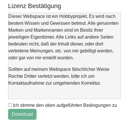
Lizenz Bestätigung
Dieser Webspace ist ein Hobbyprojekt. Es wird nach
bestem Wissen und Gewissen betreut. Alle genannten
Marken und Markennamen sind im Besitz ihrer
jeweiligen Eigentümer. Alle Links auf andere Seiten
bedeuten nicht, daß der Inhalt dieser, oder dort
vertretene Meinungen, etc. von mir gebilligt werden,
oder gar von mir erstellt wurden.
Sollten auf meinem Webspace fälschlicher Weise
Rechte Dritter verletzt werden, bitte ich um
Kontaktaufnahme zur umgehenden Korrektur.
Ich stimme den oben aufgeführten Bedingungen zu
This web space is a project of my spare time and not
intended to make money with it. It is not wanted to harm
anyone. If you find errors or anything else, please
contact me via "Kontaktformular" @Impressum.