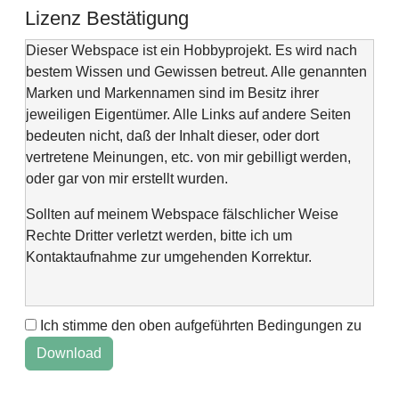
Lizenz Bestätigung
Dieser Webspace ist ein Hobbyprojekt. Es wird nach
bestem Wissen und Gewissen betreut. Alle genannten
Marken und Markennamen sind im Besitz ihrer
jeweiligen Eigentümer. Alle Links auf andere Seiten
bedeuten nicht, daß der Inhalt dieser, oder dort
vertretene Meinungen, etc. von mir gebilligt werden,
oder gar von mir erstellt wurden.
Sollten auf meinem Webspace fälschlicher Weise
Rechte Dritter verletzt werden, bitte ich um
Kontaktaufnahme zur umgehenden Korrektur.
Ich stimme den oben aufgeführten Bedingungen zu
This web space is a project of my spare time and not
intended to make money with it. It is not wanted to harm
anyone. If you find errors or anything else, please
contact me via "Kontaktformular" @Impressum.